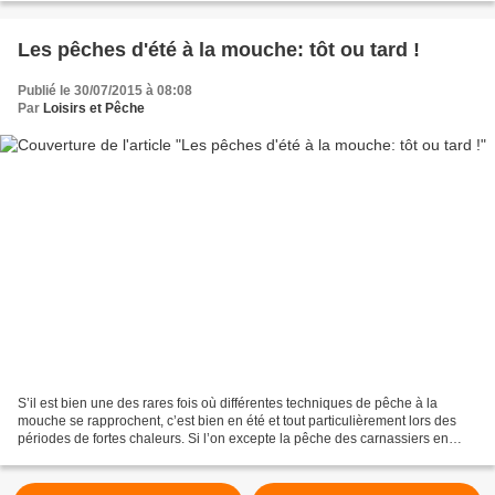
Les pêches d'été à la mouche: tôt ou tard !
Publié le 30/07/2015 à 08:08
Par
Loisirs et Pêche
S’il est bien une des rares fois où différentes techniques de pêche à la
mouche se rapprochent, c’est bien en été et tout particulièrement lors des
périodes de fortes chaleurs. Si l’on excepte la pêche des carnassiers en
grands lacs alpins, les chances...